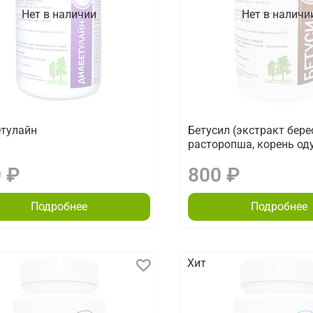
Нет в наличии
Нет в наличи
тулайн
Бетусил (экстракт бере
расторопша, корень од
 ₽
800 ₽
Подробнее
Подробнее
Хит