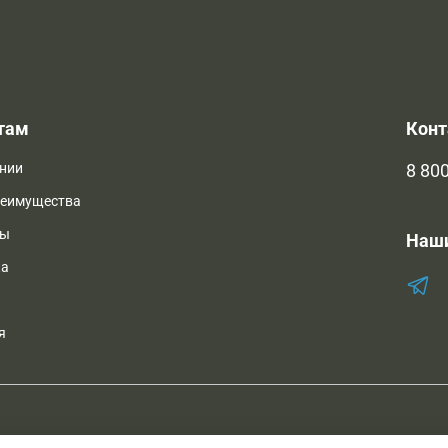
там
Кон
нии
8 800
реимущества
ты
Наш
ка
я