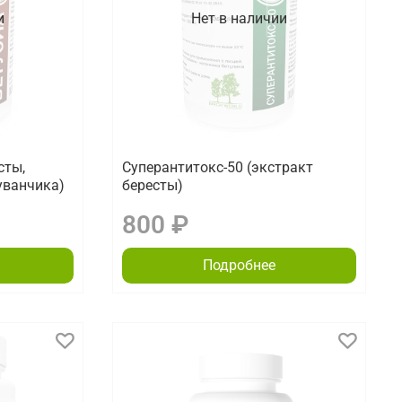
и
Нет в наличии
сты,
Суперантитокс-50 (экстракт
уванчика)
бересты)
800 ₽
Подробнее