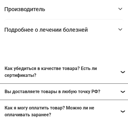
Производитель
Подробнее о лечении болезней
Как убедиться в качестве товара? Есть ли
сертификаты?
Наш магазин работает с производителями напрямую
Вы доставляете товары в любую точку РФ?
без каких-либо посредников. Каждый из
производителей может подтвердить работу с нашей
Мы можем отправить заказ в любой населенный
компанией, поэтому продажа неоригинальной
Как я могу оплатить товар? Можно ли не
пункт России, где есть пункты выдачи СДЭК или хотя
продукции исключена.
оплачивать заранее?
бы почтовое отделение.
На все товары, подлежащие обязательной
Мы работаем с наложенным платежом, ничего