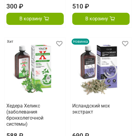
300 ₽
510 ₽
В корзину
В корзину
Хит
Новинка
Хедера Хеликс
Исландский мох
(заболевания
экстракт
бронхолегочной
системы)
588 ₽
690 ₽