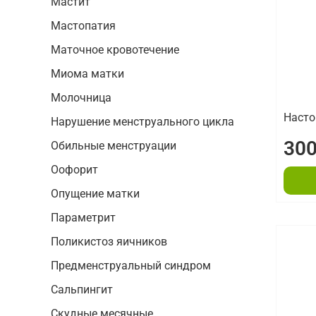
Мастит
Мастопатия
Маточное кровотечение
Миома матки
Молочница
Насто
Нарушение менструального цикла
300
Обильные менструации
Оофорит
Опущение матки
Параметрит
Поликистоз яичников
Предменструальный синдром
Сальпингит
Скудные месячные