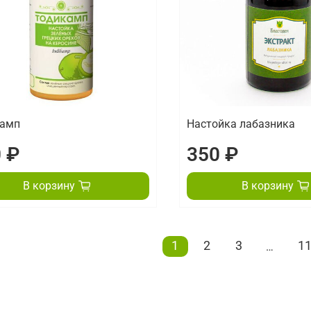
камп
Настойка лабазника
 ₽
350 ₽
В корзину
В корзину
1
2
3
1
…