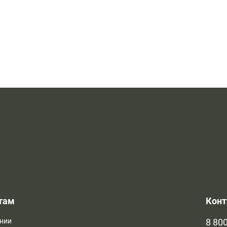
там
Кон
нии
8 800