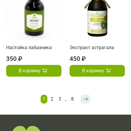
Настойка лабазника
Экстракт астрагала
350 ₽
450 ₽
В корзину
В корзину
1
2
3
8
…