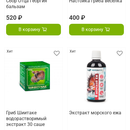
Сбор Отца Георгия
Настойка гриба веселка
бальзам
520 ₽
400 ₽
В корзину
В корзину
Хит
Хит
Гриб Шиитаке
Экстракт морского ежа
водорастворимый
экстракт 30 саше