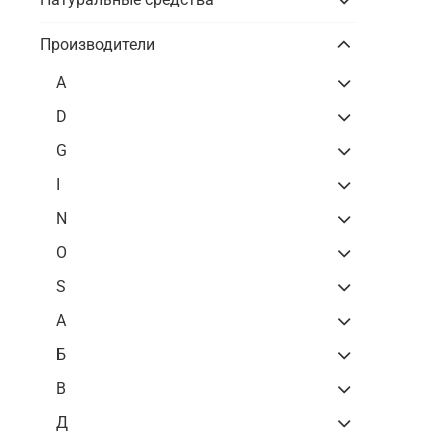
Производители
A
D
G
I
N
O
S
А
Б
В
Д