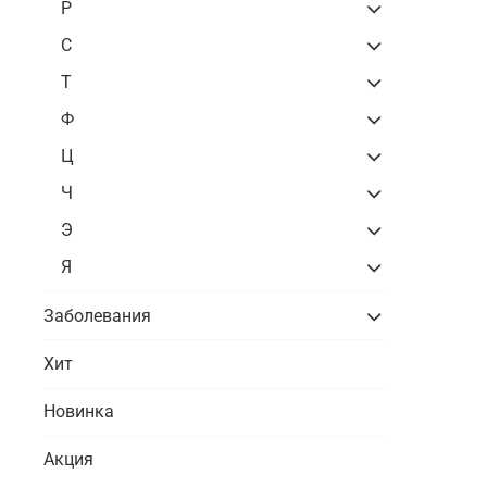
Р
С
Т
Ф
Ц
Ч
Э
Я
Заболевания
Хит
Новинка
Акция