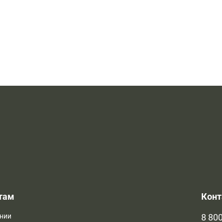
там
Кон
нии
8 800