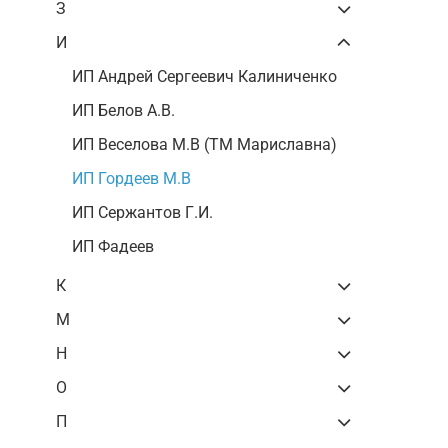
З
И
ИП Андрей Сергеевич Калиниченко
ИП Белов А.В.
ИП Веселова М.В (ТМ Мариславна)
ИП Гордеев М.В
ИП Сержантов Г.И.
ИП Фадеев
К
М
Н
О
П