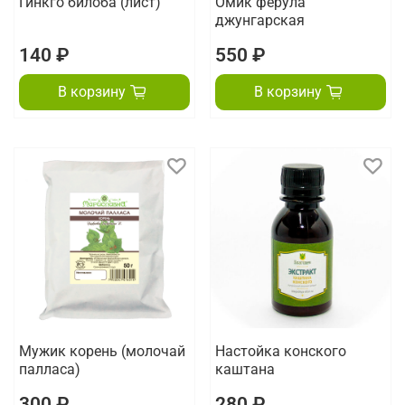
Гинкго билоба (лист)
Омик ферула
джунгарская
140 ₽
550 ₽
В корзину
В корзину
Мужик корень (молочай
Настойка конского
палласа)
каштана
300 ₽
280 ₽