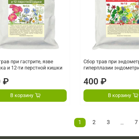
трав при гастрите, язве
Сбор трав при эндомет
ка и 12-ти перстной кишки
гиперплазии эндометр
 ₽
400 ₽
В корзину
В корзину
1
2
3
7
…