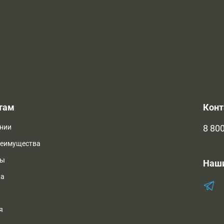
там
Кон
нии
8 800
реимущества
ты
Наш
ка
я