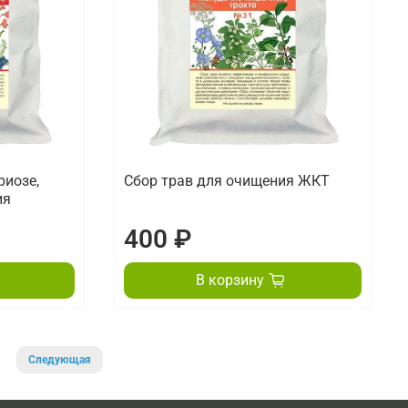
риозе,
Сбор трав для очищения ЖКТ
ия
400 ₽
В корзину
Следующая