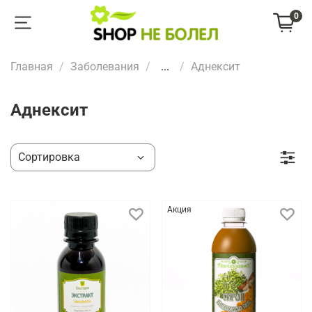
0
Главная
Заболевания
...
Аднексит
Аднексит
Акция