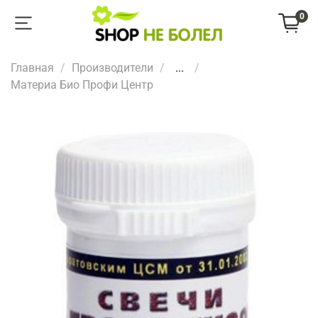
0
Главная
Производители
...
Материа Био Профи Центр