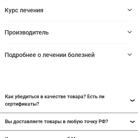
Курс лечения
Производитель
Подробнее о лечении болезней
Как убедиться в качестве товара? Есть ли
сертификаты?
Наш магазин работает с производителями напрямую
Вы доставляете товары в любую точку РФ?
без каких-либо посредников. Каждый из
производителей может подтвердить работу с нашей
Мы можем отправить заказ в любой населенный