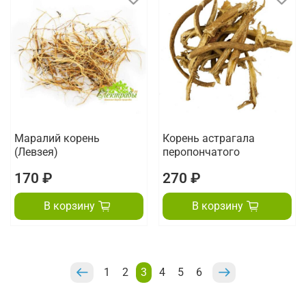
Маралий корень
Корень астрагала
(Левзея)
перопончатого
170 ₽
270 ₽
В корзину
В корзину
1
2
3
4
5
6