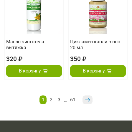
Масло чистотела
Цикламен капли в нос
вытяжка
20 мл
320 ₽
350 ₽
В корзину
В корзину
1
2
3
61
…