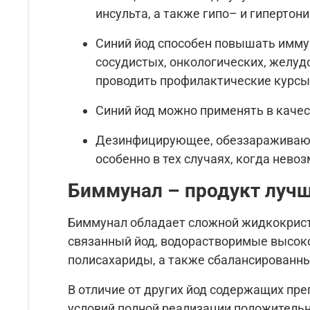
инсульта, а также гипо– и гипертон
Синий йод способен повышать иммун
сосудистых, онкологических, желуд
проводить профилактические курсы 
Синий йод можно применять в качес
Дезинфицирующее, обеззараживающ
особенно в тех случаях, когда невоз
Биммунал – продукт лучш
Биммунал обладает сложной жидкокриста
связанный йод, водорастворимые высоко
полисахариды, а также сбалансированный
В отличие от других йод содержащих пр
условий полной реализации положитель