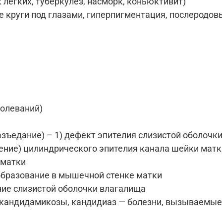
 легких, туберкулез, насморк, коньюктивит)
е круги под глазами, гиперпигментация, послеродов
олеваний)
разъедание) – 1) дефект эпителия слизистой оболоч
щение) цилиндрического эпителия канала шейки матк
 матки
образование в мышечной стенке матки
ление слизистой оболочки влагалища
 кандидамикозы, кандидиаз — болезни, вызываемы