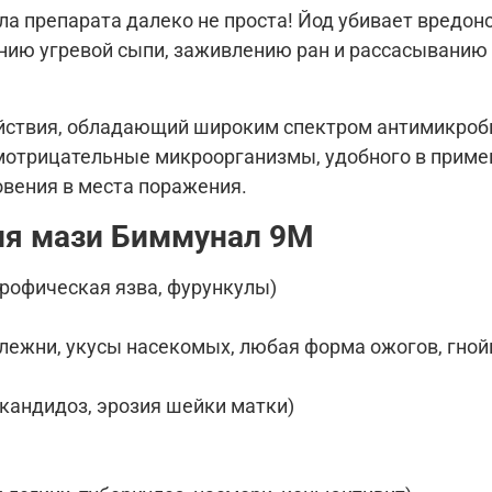
ула препарата далеко не проста! Йод убивает вредон
нию угревой сыпи, заживлению ран и рассасыванию
ействия, обладающий широким спектром антимикроб
рамотрицательные микроорганизмы, удобного в при
вения в места поражения.
ия мази Биммунал 9М
трофическая язва, фурункулы)
ежни, укусы насекомых, любая форма ожогов, гной
 кандидоз, эрозия шейки матки)