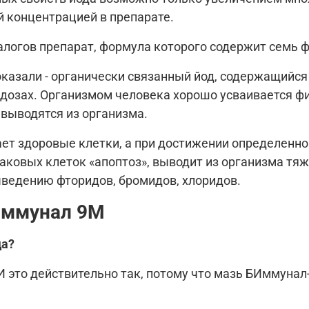
ой концентрацией в препарате.
алогов препарат, формула которого содержит семь ф
азали - органически связанный йод, содержащийся 
 дозах. Организмом человека хорошо усваивается фи
выводятся из организма.
ает здоровые клетки, а при достижении определенн
ковых клеток «апоптоз», выводит из организма тяж
ыведению фторидов, бромидов, хлоридов.
иммунал 9М
да?
 И это действительно так, потому что мазь БИммуна