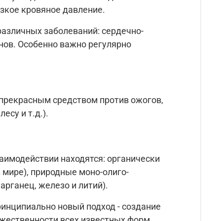
изкое кровяное давление.
различных заболеваний: сердечно-
нов. Особенно важно регулярно
прекрасным средством против ожогов,
есу и т.д.).
аимодействии находятся: органически
мире), природные моно-олиго-
рганец, железо и литий).
ринципиально новый подход - создание
жественности всех известных форм