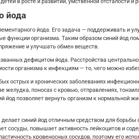
етей в росте и развитии, умственной отсталости и 
о йода
лементарного йода. Его задача — поддерживать и у
ные функции организма. Таким образом синий йод п
апряжение и улучшать обмен веществ.
ызванных дефицитом йода. Расстройства центрально
ости организма к инфекциям — то, чего можно избе
ых острых и хронических заболеваниях инфекционно
зве желудка, поносах с кровью, отправлениях, тонзил
й йод позволяет вернуть организм к нормальной ж
и делает синий йод отличным средством для борьбы 
щает сосуды, повышает активность лейкоцитов и соде
астичность кровеносных сосудов, поэтому его испо