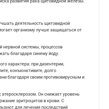
риска развития рака щитовидной железы.
лучшать деятельность щитовидной
омогает организму лучше защищаться от
й нервной системы, процессов
жать благодаря синему йоду.
го характера: при дизентерии,
лите, конъюнктивите, долго
изни благодаря своим противовирусным и
с атеросклерозом. Он снижает уровень
ржание эритроцитов в крови. С
льзуют для лечения последствий