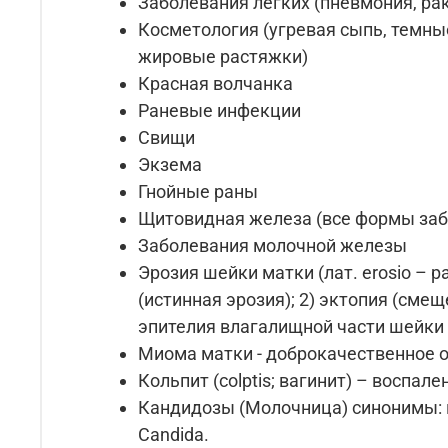
Заболевания легких (пневмония, рак
Косметология (угревая сыпь, темны
жировые растяжки)
Красная волчанка
Раневые инфекции
Свищи
Экзема
Гнойные раны
Щитовидная железа (все формы заб
Заболевания молочной железы
Эрозия шейки матки (лат. erosio – 
(истинная эрозия); 2) эктопия (сме
эпителия влагалищной части шейки
Миома матки - доброкачественное 
Кольпит (colptis; вагинит) – воспа
Кандидозы (Молочница) синонимы:
Candida.