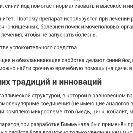
ии: синий йод помогает нормализовать и высокое и н
итет. Поэтому препарат используется при лечении 
очно-кишечных, болезней почек и мочеполовых орга
лечения, чтобы не запускать болезнь.
тве успокоительного средства.
ее и обволакивающее свойства делают синий йод 
можно найти срочную врачебную помощь (на даче, в л
их традиций и инноваций
ллической структурой, в которой в равновесном вз
молекулярные соединения (не имеющие аналогов в 
 комплекс микроэлементов (медь, цинк, кобальт, ма
епаратов,при разработке Биммунала был применён п
ных свойств йода возможно только увеличением мно