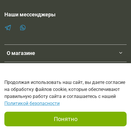
Наши мессенджеры
О магазине
Клиентам
Продолжая использовать наш сайт, вы даете согласие
на обработку файлов cookie, которые обеспечивают
ТМ SHOPNEBOLEL
правильную работу сайта и соглашаетесь с нашей
© 2011-2026
Политикой безопасности
Интернет-магазин трав, лечебных настоек и мазей на основе
трав.
Понятно
Заказы принимаются по телефону 8 800 333 6816