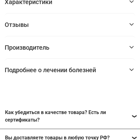
Характеристики
Отзывы
Производитель
Подробнее о лечении болезней
Как убедиться в качестве товара? Есть ли
сертификаты?
Наш магазин работает с производителями напрямую
Вы доставляете товары в любую точку РФ?
без каких-либо посредников. Каждый из