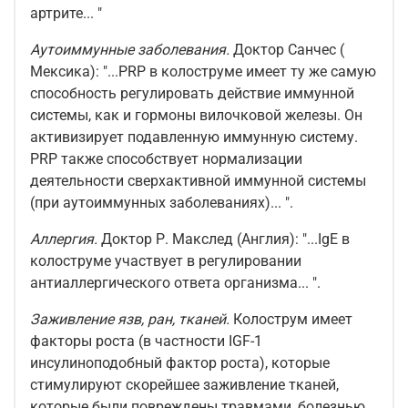
артрите... "
Аутоиммунные заболевания.
Доктор Санчес (
Мексика): "...PRP в колоструме имеет ту же самую
способность регулировать действие иммунной
системы, как и гормоны вилочковой железы. Он
активизирует подавленную иммунную систему.
PRP также способствует нормализации
деятельности сверхактивной иммунной системы
(при аутоиммунных заболеваниях)... ".
Аллергия.
Доктор Р. Макслед (Англия): "...IgE в
колоструме участвует в регулировании
антиаллергического ответа организма... ".
Заживление язв, ран, тканей.
Колострум имеет
факторы роста (в частности IGF-1
инсулиноподобный фактор роста), которые
стимулируют скорейшее заживление тканей,
которые были повреждены травмами, болезнью,