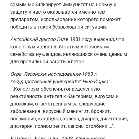
самым мобилизирует иммунитет на борьбу и
защиту и часто оказывается именно тем
препаратом, использование которого поможет
победить в такой безвыходной ситуации.
Английский доктор Гил
в 1981 году выяснил, что
колострум является богатым источником
семейства нуклеидов, являющихся очень ценным
для правильной работы клеток.
Огра, Лесонски; исследование 1983 г.,
государственный университет Нью-Йорка:
"
...Колострум обеспечил определенную
реактивность антител к бактериям, вирусам и
дрожжам, ответственным за следующие
заболевания: вирусный менингит, бронхит,
пневмония, кандидоз, холера, диарея, дизентерия,
дифтерия, полиомиелит, сепсис, столбняк ...".
Кампман, Колк, и др., 1992. Клиническое