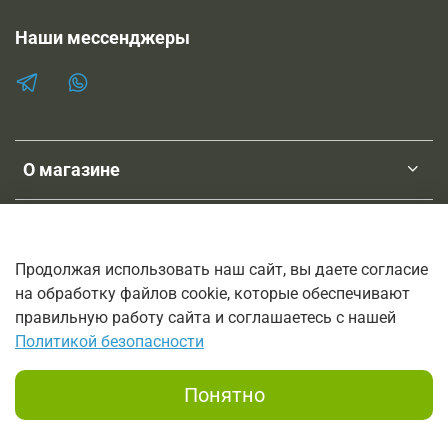
Наши мессенджеры
О магазине
Клиентам
Продолжая использовать наш сайт, вы даете согласие
на обработку файлов cookie, которые обеспечивают
ТМ SHOPNEBOLEL
правильную работу сайта и соглашаетесь с нашей
© 2011-2026
Политикой безопасности
Интернет-магазин трав, лечебных настоек и мазей на основе
трав.
Понятно
Заказы принимаются по телефону 8 800 333 6816