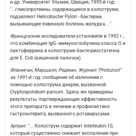
и др. Университет Ульмея, Швеция, 1995-й год:
"...гликопротеины, содержащиеся в колоструме,
подавляют Helicobacter Pylori - бактерии,
вызывающие язвенную болезнь желудка... ".
Французские исследователи
установили в 1992 г.,
что комбинация IgG- иммуноглобулина класса G и
лактоферрина в колоструме бакте-риостатична
для Е. Coli (кишечной палочки).
Фланиган, Маршалл, Редман. Журнал "Protozool"
за 1991-й год:
сообщение об излечении с
помощью колострума диареи, вызванной
Cryptosporidium parvum. Здесь же приведены
результаты, подтверждающие эффективность
этого препарата в лечении и профилактике
гастроэнтерита, вызванного ротавирусами.
Артрит.
"... Колострум содержит interleukin-10,
который существенно снижает воспаление при