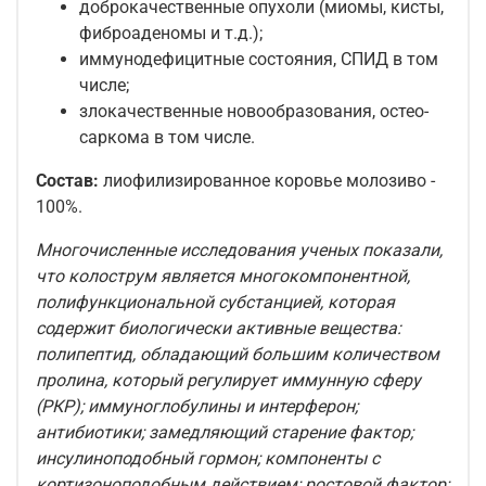
доброкачественные опухоли (миомы, кисты,
фиброаденомы и т.д.);
иммунодефицитные состояния, СПИД в том
числе;
злокачественные новообразования, остео-
саркома в том числе.
Состав:
лиофилизированное коровье молозиво -
100%.
Многочисленные исследования ученых показали,
что колострум является многокомпонентной,
полифункциональной субстанцией, которая
содержит биологически активные вещества:
полипептид, обладающий большим количеством
пролина, который регулирует иммунную сферу
(РКР); иммуноглобулины и интерферон;
антибиотики; замедляющий старение фактор;
инсулиноподобный гормон; компоненты с
кортизоноподобным действием; ростовой фактор;