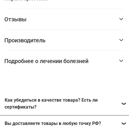
Отзывы
Производитель
Подробнее о лечении болезней
Как убедиться в качестве товара? Есть ли
сертификаты?
Наш магазин работает с производителями напрямую
Вы доставляете товары в любую точку РФ?
без каких-либо посредников. Каждый из