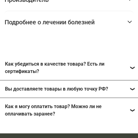
Подробнее о лечении болезней
Как убедиться в качестве товара? Есть ли
сертификаты?
Наш магазин работает с производителями напрямую
Вы доставляете товары в любую точку РФ?
без каких-либо посредников. Каждый из
производителей может подтвердить работу с нашей
Мы можем отправить заказ в любой населенный
компанией, поэтому продажа неоригинальной
Как я могу оплатить товар? Можно ли не
пункт России, где есть пункты выдачи СДЭК или хотя
продукции исключена.
оплачивать заранее?
бы почтовое отделение.
На все товары, подлежащие обязательной
Мы работаем с наложенным платежом, ничего
сертификации, имеются соответствующие документы.
заранее оплачивать не нужно, оплата принимается