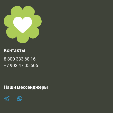
Наибольшая часть сертификатов уже прикреплена к
при выдачи товара.
продукции во вкладке "Документы". Остальные
имеющиеся документы в печатном виде и
предоставляются по запросу.
Контакты
8 800 333 68 16
+7 903 47 05 506
Наши мессенджеры