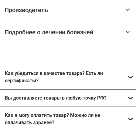
Производитель
Подробнее о лечении болезней
Как убедиться в качестве товара? Есть ли
сертификаты?
Наш магазин работает с производителями напрямую
Вы доставляете товары в любую точку РФ?
без каких-либо посредников. Каждый из
производителей может подтвердить работу с нашей
Мы можем отправить заказ в любой населенный
компанией, поэтому продажа неоригинальной
Как я могу оплатить товар? Можно ли не
пункт России, где есть пункты выдачи СДЭК или хотя
продукции исключена.
оплачивать заранее?
бы почтовое отделение.
На все товары, подлежащие обязательной
Мы работаем с наложенным платежом, ничего