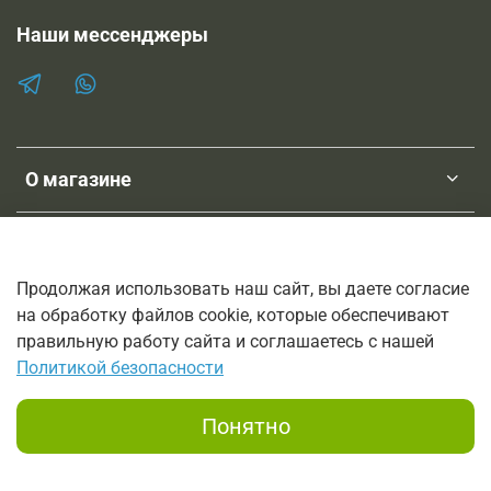
Наши мессенджеры
О магазине
Клиентам
Продолжая использовать наш сайт, вы даете согласие
на обработку файлов cookie, которые обеспечивают
ТМ SHOPNEBOLEL
правильную работу сайта и соглашаетесь с нашей
© 2011-2026
Политикой безопасности
Интернет-магазин трав, лечебных настоек и мазей на основе
трав.
Понятно
Заказы принимаются по телефону 8 800 333 6816