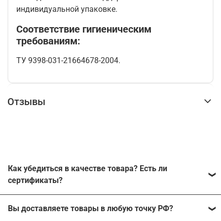
индивидуальной упаковке.
Соответствие гигиеническим
требованиям:
ТУ 9398-031-21664678-2004.
Отзывы
Как убедиться в качестве товара? Есть ли
сертификаты?
Наш магазин работает с производителями напрямую
Вы доставляете товары в любую точку РФ?
без каких-либо посредников. Каждый из