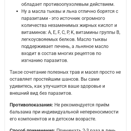
обладает противоопухолевым действием.
Ну а масла тыквы и льна отлично борятся с
паразитами - это источник огромного
количества незаменимых жирных кислот и
витаминов: А, Е, F, С, P, K, витамины группы B,
легкоусвояемых белков. Масло тыквы
поддерживает печень, а льняное масло
входит в состав многих рецептов по
изгнанию паразитов.
Такое сочетание полезных трав и масел просто не
оставляет простейшим шансов. Вы сами
удивитесь, как улучшится ваше здоровье и
внешний вид без паразитов.
Противопоказания:
Не рекомендуется приём
бальзама при индивидуальной непереносимости
его компонентов и в детском возрасте.
Способ применения:
Принимать 2-3 раза в день