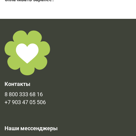
бы почтовое отделение.
На все товары, подлежащие обязательной
Мы работаем с наложенным платежом, ничего
сертификации, имеются соответствующие документы.
заранее оплачивать не нужно, оплата принимается
Наибольшая часть сертификатов уже прикреплена к
при выдачи товара.
продукции во вкладке "Документы". Остальные
имеющиеся документы в печатном виде и
предоставляются по запросу.
Контакты
8 800 333 68 16
+7 903 47 05 506
Наши мессенджеры