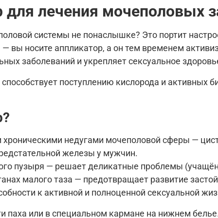
 для лечения мочеполовых з
оловой системы не понаслышке? Это портит настрое
 вы носите аппликатор, а он тем временем активи
ьных заболеваний и укрепляет сексуальное здоровь
е способствует поступлению кислорода и активных 
р?
и хроническими недугами мочеполовой сферы — цист
предстательной железы у мужчин.
го пузыря — решает деликатные проблемы (учащённ
анах малого таза — предотвращает развитие застой
собности к активной и полноценной сексуальной жиз
ти паха или в специальном кармане на нижнем белье