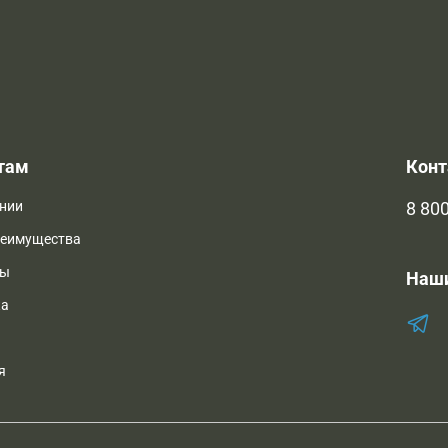
там
Кон
нии
8 800
реимущества
ты
Наш
ка
я