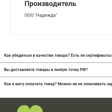
Производитель
ООО "Надежда"
Как убедиться в качестве товара? Есть ли сертификат
Наш магазин работает с производителями напрямую без
Вы доставляете товары в любую точку РФ?
продажа неоригинальной продукции исключена.
Мы можем отправить заказ в любой населенный пункт Ро
На все товары, подлежащие обязательной сертификации
Как я могу оплатить товар? Можно ли не оплачивать з
"Документы". Остальные имеющиеся документы в печатн
Мы работаем с наложенным платежом, ничего заранее о