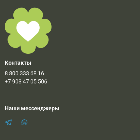
Наибольшая часть сертификатов уже прикреплена к
при выдачи товара.
продукции во вкладке "Документы". Остальные
имеющиеся документы в печатном виде и
предоставляются по запросу.
Контакты
8 800 333 68 16
+7 903 47 05 506
Наши мессенджеры