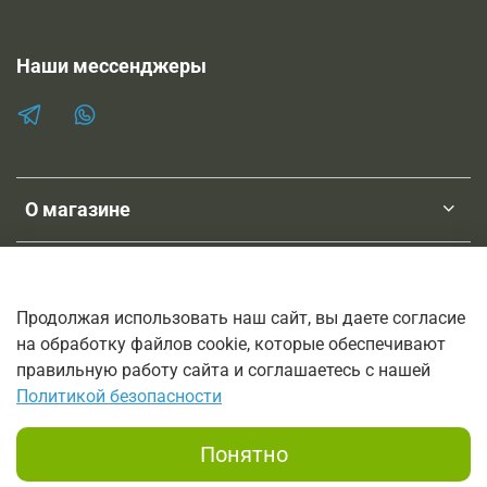
Наши мессенджеры
О магазине
Клиентам
Продолжая использовать наш сайт, вы даете согласие
на обработку файлов cookie, которые обеспечивают
ТМ SHOPNEBOLEL
правильную работу сайта и соглашаетесь с нашей
© 2011-2026
Политикой безопасности
Интернет-магазин трав, лечебных настоек и мазей на основе
трав.
Понятно
Заказы принимаются по телефону 8 800 333 6816